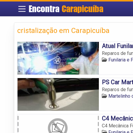
Encontra
Carapicuíba
cristalização em Carapicuíba
Atual Funila
Reparos de funi
Funilaria e 
PS Car Mart
Reparos de funi
Martelinho 
C4 Mecânica
C4 Mecânica Fu
Funilaria e 