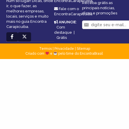
num só lugar! Dicas, onde
EncontraCarapicuiba
Receba grátis as
ir, o que fazer, as
principais notícias,
Fale com o
melhores empresas,
dicas e promoções
EncontraCarapicuiba
locais, serviços e muito
mais no guia Encontra
ANUNCIE
:
Carapicuiba.
Com
destaque
|
Grátis
Termos
|
Privacidade
|
Sitemap
Criado com
e
pelo time do EncontraBrasil