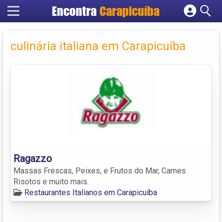
Encontra
Carapicuíba
Cadastrar empresa
Fazer login
culinária italiana em Carapicuíba
Criar conta
Ragazzo
Massas Frescas, Peixes, e Frutos do Mar, Carnes
Risotos e muito mais.
Restaurantes Italianos em Carapicuíba