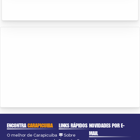
ENCONTRA
CARAPICUIBA
LINKS RÁPIDOS
NOVIDADES POR E-
MAIL
O melhor de Carapicuiba
Sobre