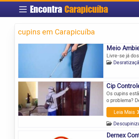
Encontra
Carapicuíba
cupins em Carapicuíba
Meio Ambie
Livre-se já do
Desratizaç
Cip Control
Os cupins est
o problema? D
Leia Mais
Descupiniz
Dernex Cont