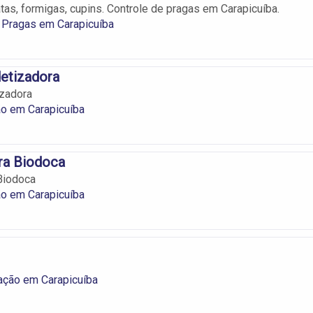
tas, formigas, cupins. Controle de pragas em Carapicuíba.
 Pragas em Carapicuíba
etizadora
izadora
ão em Carapicuíba
ra Biodoca
Biodoca
ão em Carapicuíba
ação em Carapicuíba