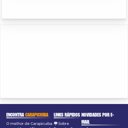
ENCONTRA
CARAPICUIBA
LINKS RÁPIDOS
NOVIDADES POR E-
MAIL
O melhor de Carapicuiba
Sobre