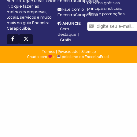
num só lugar! Dicas, onde
EncontraCarapicuiba
Receba grátis as
ir, o que fazer, as
principais notícias,
Fale com o
melhores empresas,
dicas e promoções
EncontraCarapicuiba
locais, serviços e muito
mais no guia Encontra
ANUNCIE
:
Carapicuiba.
Com
destaque
|
Grátis
Termos
|
Privacidade
|
Sitemap
Criado com
e
pelo time do EncontraBrasil