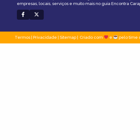
empresas, locais, serviços e muito mais no guia Encontra Cara
Termos
|
Privacidade
|
Sitemap
Criado com
e
pelo time 