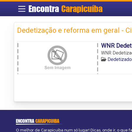
Encontra
Carapicuíba
Dedetização e reforma em geral - Ci
WNR Dedeti
WNR Dedetiza
Dedetizado
ENCONTRA
CARAPICUIBA
O melhor de Carapicuiba num só lugar! Dicas, onde ir, o que f