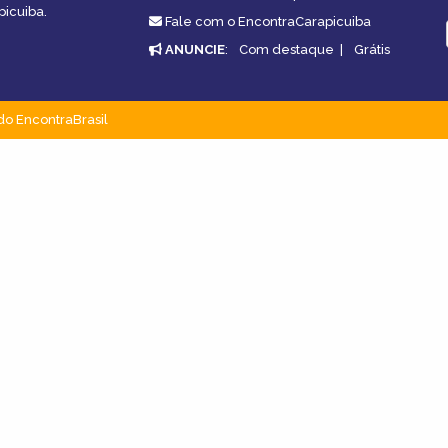
picuiba.
Fale com o EncontraCarapicuiba
ANUNCIE
:
Com destaque
|
Grátis
do EncontraBrasil