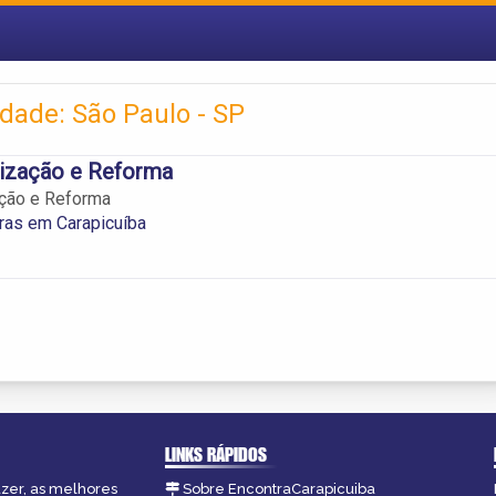
dade: São Paulo - SP
zação e Reforma
ção e Reforma
ras em Carapicuíba
LINKS RÁPIDOS
azer, as melhores
Sobre EncontraCarapicuiba