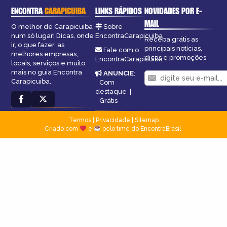
ENCONTRA
CARAPICUIBA
LINKS RÁPIDOS
NOVIDADES POR E-
MAIL
O melhor de Carapicuiba
Sobre
num só lugar! Dicas, onde
EncontraCarapicuiba
Receba grátis as
ir, o que fazer, as
principais notícias,
Fale com o
melhores empresas,
dicas e promoções
EncontraCarapicuiba
locais, serviços e muito
mais no guia Encontra
ANUNCIE
:
Carapicuiba.
Com
destaque
|
Grátis
Termos
|
Privacidade
|
Sitemap
Criado com
e
pelo time do EncontraBrasil