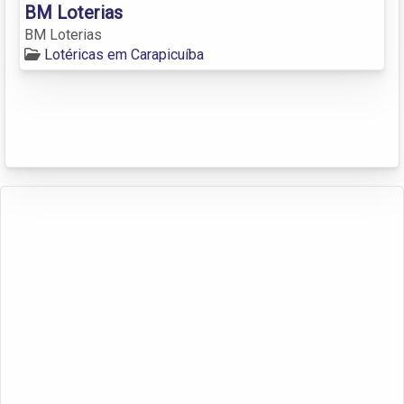
BM Loterias
BM Loterias
Lotéricas em Carapicuíba