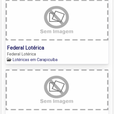
Federal Lotérica
Federal Lotérica
Lotéricas em Carapicuíba