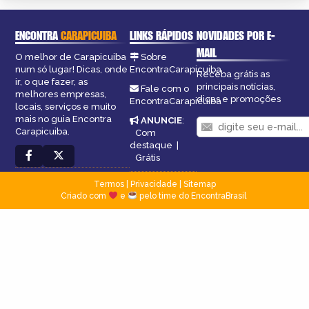
ENCONTRA
CARAPICUIBA
LINKS RÁPIDOS
NOVIDADES POR E-
MAIL
O melhor de Carapicuiba
Sobre
num só lugar! Dicas, onde
EncontraCarapicuiba
Receba grátis as
ir, o que fazer, as
principais notícias,
Fale com o
melhores empresas,
dicas e promoções
EncontraCarapicuiba
locais, serviços e muito
mais no guia Encontra
ANUNCIE
:
Carapicuiba.
Com
destaque
|
Grátis
Termos
|
Privacidade
|
Sitemap
Criado com
e
pelo time do EncontraBrasil