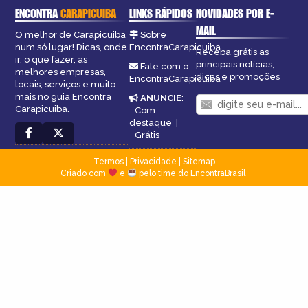
ENCONTRA
CARAPICUIBA
LINKS RÁPIDOS
NOVIDADES POR E-
MAIL
O melhor de Carapicuiba
Sobre
num só lugar! Dicas, onde
EncontraCarapicuiba
Receba grátis as
ir, o que fazer, as
principais notícias,
Fale com o
melhores empresas,
dicas e promoções
EncontraCarapicuiba
locais, serviços e muito
mais no guia Encontra
ANUNCIE
:
Carapicuiba.
Com
destaque
|
Grátis
Termos
|
Privacidade
|
Sitemap
Criado com
e
pelo time do EncontraBrasil