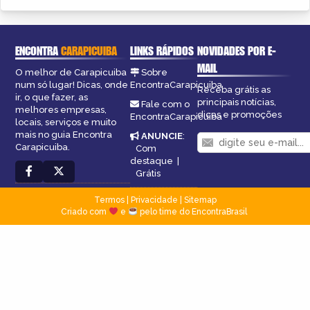
ENCONTRA
CARAPICUIBA
LINKS RÁPIDOS
NOVIDADES POR E-
MAIL
O melhor de Carapicuiba
Sobre
num só lugar! Dicas, onde
EncontraCarapicuiba
Receba grátis as
ir, o que fazer, as
principais notícias,
Fale com o
melhores empresas,
dicas e promoções
EncontraCarapicuiba
locais, serviços e muito
mais no guia Encontra
ANUNCIE
:
Carapicuiba.
Com
destaque
|
Grátis
Termos
|
Privacidade
|
Sitemap
Criado com
e
pelo time do EncontraBrasil