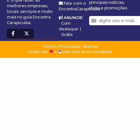
ir, o que fazer, as
principais notícias,
Fale com o
melhores empresas,
dicas e promoções
EncontraCarapicuiba
locais, serviços e muito
mais no guia Encontra
ANUNCIE
:
Carapicuiba.
Com
destaque
|
Grátis
Termos
|
Privacidade
|
Sitemap
Criado com
e
pelo time do EncontraBrasil