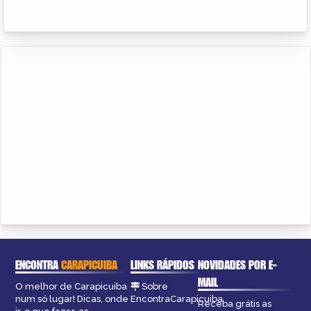
ENCONTRA
CARAPICUIBA
LINKS RÁPIDOS
NOVIDADES POR E-
MAIL
O melhor de Carapicuiba
Sobre
num só lugar! Dicas, onde
EncontraCarapicuiba
Receba grátis as