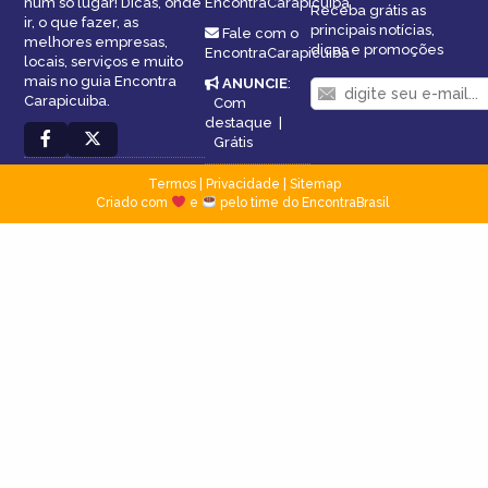
num só lugar! Dicas, onde
EncontraCarapicuiba
Receba grátis as
ir, o que fazer, as
principais notícias,
Fale com o
melhores empresas,
dicas e promoções
EncontraCarapicuiba
locais, serviços e muito
mais no guia Encontra
ANUNCIE
:
Carapicuiba.
Com
destaque
|
Grátis
Termos
|
Privacidade
|
Sitemap
Criado com
e
pelo time do EncontraBrasil