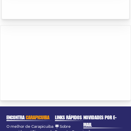
ENCONTRA
CARAPICUIBA
LINKS RÁPIDOS
NOVIDADES POR E-
MAIL
O melhor de Carapicuiba
Sobre