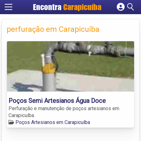
Encontra
Carapicuíba
Cadastrar empresa
Fazer login
perfuração em Carapicuíba
Criar conta
Poços Semi Artesianos Água Doce
Perfuração e manutenção de poços artesianos em
Carapicuíba.
Poços Artesianos em Carapicuíba