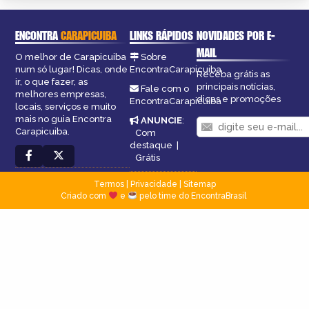
ENCONTRA
CARAPICUIBA
LINKS RÁPIDOS
NOVIDADES POR E-
MAIL
O melhor de Carapicuiba
Sobre
num só lugar! Dicas, onde
EncontraCarapicuiba
Receba grátis as
ir, o que fazer, as
principais notícias,
Fale com o
melhores empresas,
dicas e promoções
EncontraCarapicuiba
locais, serviços e muito
mais no guia Encontra
ANUNCIE
:
Carapicuiba.
Com
destaque
|
Grátis
Termos
|
Privacidade
|
Sitemap
Criado com
e
pelo time do EncontraBrasil