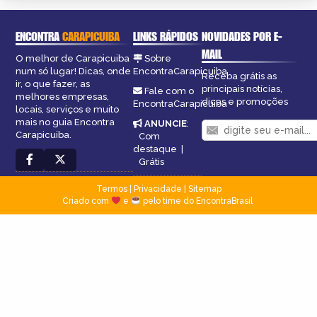
ENCONTRA
CARAPICUIBA
LINKS RÁPIDOS
NOVIDADES POR E-
MAIL
O melhor de Carapicuiba
Sobre
num só lugar! Dicas, onde
EncontraCarapicuiba
Receba grátis as
ir, o que fazer, as
principais notícias,
Fale com o
melhores empresas,
dicas e promoções
EncontraCarapicuiba
locais, serviços e muito
mais no guia Encontra
ANUNCIE
:
Carapicuiba.
Com
destaque
|
Grátis
Termos
|
Privacidade
|
Sitemap
Criado com
e
pelo time do EncontraBrasil