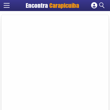
Encontra
Carapicuíba
Cadastrar empresa
Fazer login
Criar conta