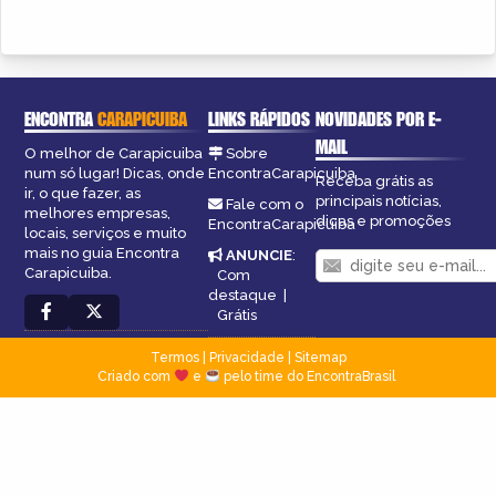
ENCONTRA
CARAPICUIBA
LINKS RÁPIDOS
NOVIDADES POR E-
MAIL
O melhor de Carapicuiba
Sobre
num só lugar! Dicas, onde
EncontraCarapicuiba
Receba grátis as
ir, o que fazer, as
principais notícias,
Fale com o
melhores empresas,
dicas e promoções
EncontraCarapicuiba
locais, serviços e muito
mais no guia Encontra
ANUNCIE
:
Carapicuiba.
Com
destaque
|
Grátis
Termos
|
Privacidade
|
Sitemap
Criado com
e
pelo time do EncontraBrasil