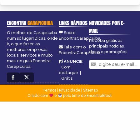
ENCONTRA
CARAPICUIBA
LINKS RÁPIDOS
NOVIDADES POR E-
MAIL
O melhor de Carapicuiba
Sobre
num só lugar! Dicas, onde
EncontraCarapicuiba
Receba grátis as
ir, o que fazer, as
principais notícias,
Fale com o
melhores empresas,
dicas e promoções
EncontraCarapicuiba
locais, serviços e muito
mais no guia Encontra
ANUNCIE
:
Carapicuiba.
Com
destaque
|
Grátis
Termos
|
Privacidade
|
Sitemap
Criado com
e
pelo time do EncontraBrasil