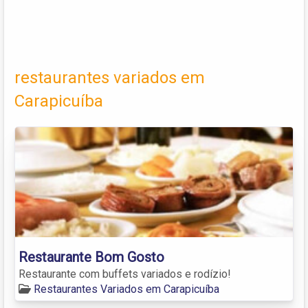
restaurantes variados em
Carapicuíba
Restaurante Bom Gosto
Restaurante com buffets variados e rodízio!
Restaurantes Variados em Carapicuíba