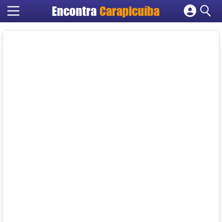
Encontra
Carapicuíba
Cadastrar empresa
Fazer login
Criar conta