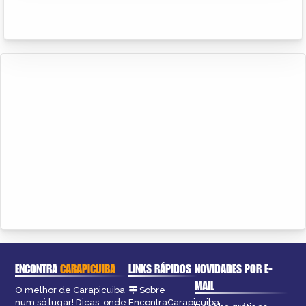
ENCONTRA
CARAPICUIBA
LINKS RÁPIDOS
NOVIDADES POR E-
MAIL
O melhor de Carapicuiba
Sobre
num só lugar! Dicas, onde
EncontraCarapicuiba