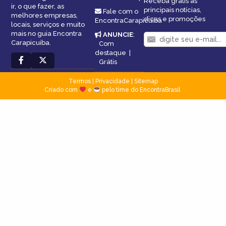
Receba grátis as
ir, o que fazer, as
principais notícias,
Fale com o
melhores empresas,
dicas e promoções
EncontraCarapicuiba
locais, serviços e muito
mais no guia Encontra
ANUNCIE
:
Carapicuiba.
Com
destaque
|
Grátis
Termos
|
Privacidade
|
Sitemap
Criado com
e
pelo time do EncontraBrasil