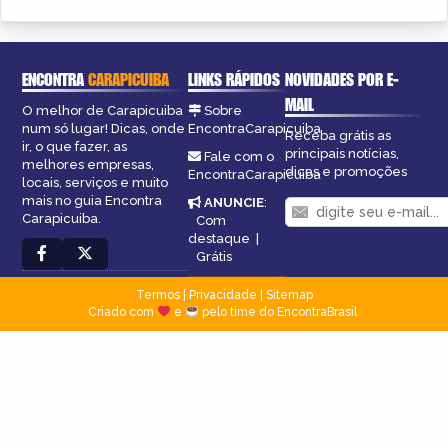
ENCONTRA
CARAPICUIBA
LINKS RÁPIDOS
NOVIDADES POR E-
MAIL
O melhor de Carapicuiba
Sobre
num só lugar! Dicas, onde
EncontraCarapicuiba
Receba grátis as
ir, o que fazer, as
principais notícias,
Fale com o
melhores empresas,
dicas e promoções
EncontraCarapicuiba
locais, serviços e muito
mais no guia Encontra
ANUNCIE
:
Carapicuiba.
Com
destaque
|
Grátis
Termos
|
Privacidade
|
Sitemap
Criado com
e
pelo time do EncontraBrasil