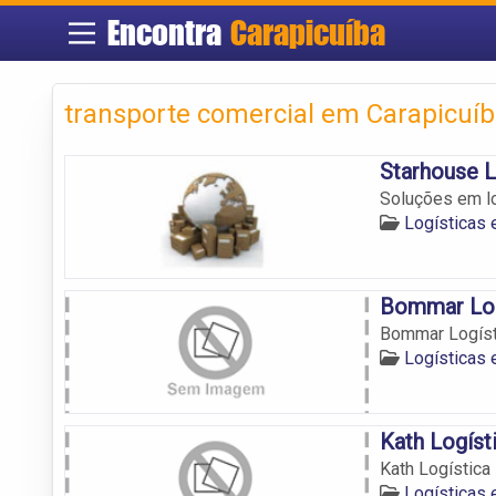
Encontra
Carapicuíba
transporte comercial em Carapicuí
Starhouse L
Soluções em lo
Logísticas 
Bommar Log
Bommar Logíst
Logísticas 
Kath Logíst
Kath Logística
Logísticas 