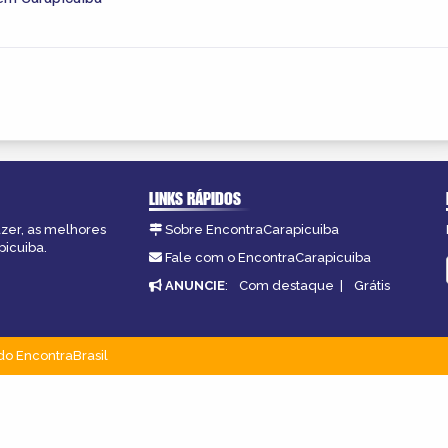
LINKS RÁPIDOS
azer, as melhores
Sobre EncontraCarapicuiba
picuiba.
Fale com o EncontraCarapicuiba
ANUNCIE
:
Com destaque
|
Grátis
do EncontraBrasil