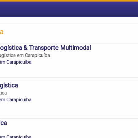
ba
ogística & Transporte Multimodal
gística em Carapicuíba.
em Carapicuíba
ística
ica
em Carapicuíba
ica
em Carapicuíba