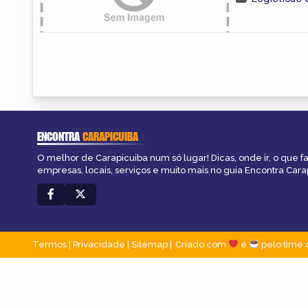
ENCONTRA
CARAPICUIBA
O melhor de Carapicuiba num só lugar! Dicas, onde ir, o que f
empresas, locais, serviços e muito mais no guia Encontra Cara
Termos
|
Privacidade
|
Sitemap
Criado com
e
pelo time 