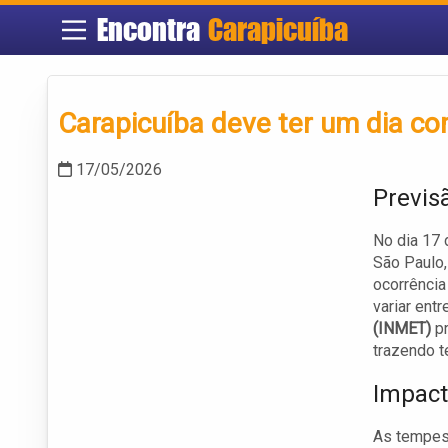
Encontra
Carapicuíba
Carapicuíba deve ter um dia co
17/05/2026
Previs
No dia 17 
São Paulo,
ocorrência
variar ent
(INMET)
pr
trazendo t
Impact
As tempest