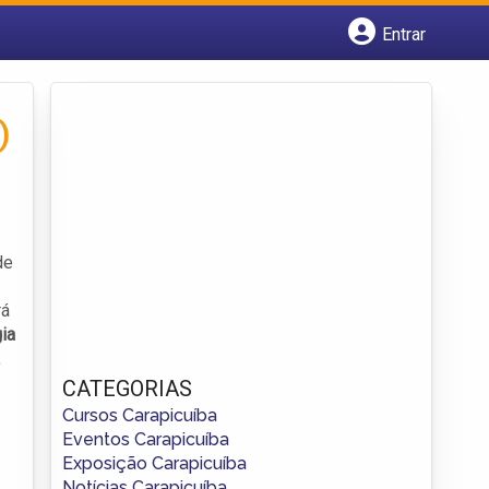
Entrar
Cadastrar empresa
Fazer login
Criar conta
)
de
rá
ia
,
CATEGORIAS
Cursos Carapicuíba
Eventos Carapicuíba
Exposição Carapicuíba
Notícias Carapicuíba