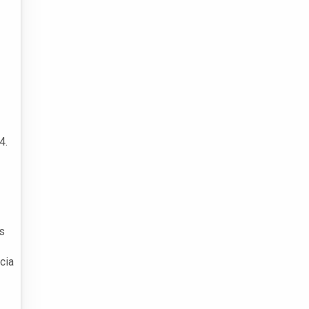
4.
s
cia