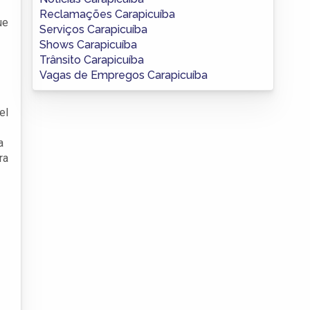
Reclamações Carapicuíba
ue
Serviços Carapicuíba
Shows Carapicuíba
Trânsito Carapicuíba
Vagas de Empregos Carapicuíba
el
a
ra