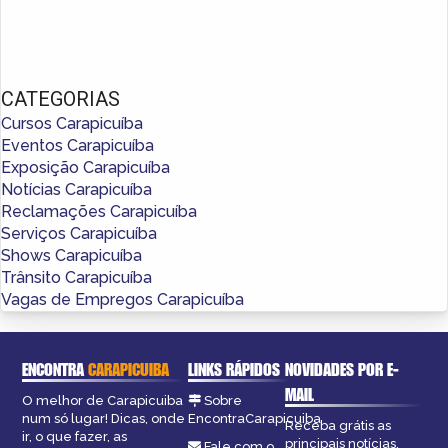
CATEGORIAS
Cursos Carapicuíba
Eventos Carapicuíba
Exposição Carapicuíba
Notícias Carapicuíba
Reclamações Carapicuíba
Serviços Carapicuíba
Shows Carapicuíba
Trânsito Carapicuíba
Vagas de Empregos Carapicuíba
ENCONTRA
CARAPICUIBA
LINKS RÁPIDOS
NOVIDADES POR E-
MAIL
O melhor de Carapicuiba
Sobre
num só lugar! Dicas, onde
EncontraCarapicuiba
Receba grátis as
ir, o que fazer, as
principais notícias,
Fale com o