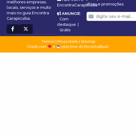
melhores empresas,
dicas e promoções
EncontraCarapicuiba
locais, serviços e muito
mais no guia Encontra
ANUNCIE
:
Carapicuiba.
Com
destaque
|
Grátis
Termos
|
Privacidade
|
Sitemap
Criado com
e
pelo time do EncontraBrasil