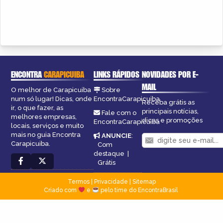
ENCONTRA
CARAPICUIBA
LINKS RÁPIDOS
NOVIDADES POR E-
MAIL
O melhor de Carapicuiba
Sobre
num só lugar! Dicas, onde
EncontraCarapicuiba
Receba grátis as
ir, o que fazer, as
principais notícias,
Fale com o
melhores empresas,
dicas e promoções
EncontraCarapicuiba
locais, serviços e muito
mais no guia Encontra
ANUNCIE
:
Carapicuiba.
Com
destaque
|
Grátis
Termos
|
Privacidade
|
Sitemap
Criado com
e
pelo time do EncontraBrasil