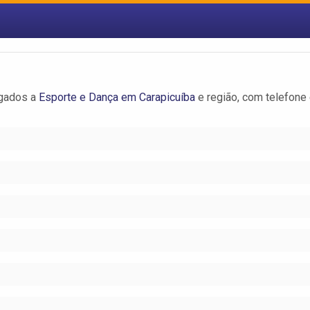
igados a
Esporte e Dança em Carapicuíba
e região, com telefone