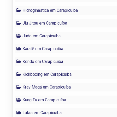
Hidroginástica em Carapicuíba
Jiu Jitsu em Carapicuíba
Judo em Carapicuíba
Karatê em Carapicuíba
Kendo em Carapicuíba
Kickboxing em Carapicuíba
Krav Magá em Carapicuíba
Kung Fu em Carapicuíba
Lutas em Carapicuíba