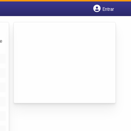
Entrar
Cadastrar empresa
Fazer login
Criar conta
 e