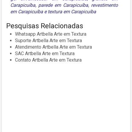
Carapicuíba
,
parede em Carapicuíba
,
revestimento
em Carapicuíba
e
textura em Carapicuíba
Pesquisas Relacionadas
Whatsapp Artbella Arte em Textura
Suporte Artbella Arte em Textura
Atendimento Artbella Arte em Textura
SAC Artbella Arte em Textura
Contato Artbella Arte em Textura