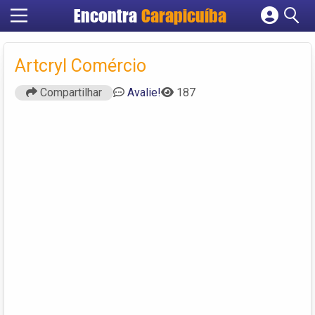
Encontra
Carapicuíba
Cadastrar empresa
Fazer login
Artcryl Comércio
Criar conta
Compartilhar
Avalie!
187