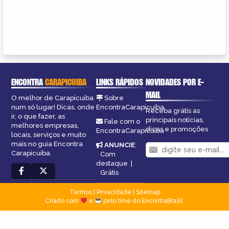
ENCONTRA
CARAPICUIBA
LINKS RÁPIDOS
NOVIDADES POR E-
MAIL
O melhor de Carapicuiba
Sobre
num só lugar! Dicas, onde
EncontraCarapicuiba
Receba grátis as
ir, o que fazer, as
principais notícias,
Fale com o
melhores empresas,
dicas e promoções
EncontraCarapicuiba
locais, serviços e muito
mais no guia Encontra
ANUNCIE
:
Carapicuiba.
Com
destaque
|
Grátis
Termos
|
Privacidade
|
Sitemap
Criado com
e
pelo time do EncontraBrasil