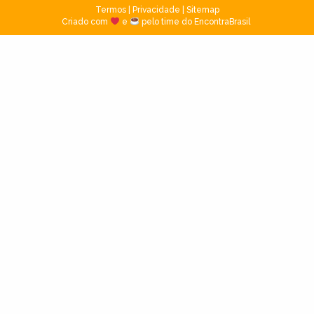
Termos
|
Privacidade
|
Sitemap
Criado com
e
pelo time do EncontraBrasil