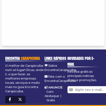
ENCONTRA
CARAPICUIBA
LINKS RÁPIDOS
NOVIDADES POR E-
MAIL
O melhor de Carapicuiba
Sobre
num só lugar! Dicas, onde
EncontraCarapicuiba
Receba grátis as
ir, o que fazer, as
principais notícias,
Fale com o
melhores empresas,
dicas e promoções
EncontraCarapicuiba
locais, serviços e muito
mais no guia Encontra
ANUNCIE
:
Carapicuiba.
Com
destaque
|
Grátis