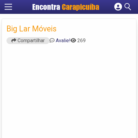
Encontra
Carapicuíba
Cadastrar empresa
Fazer login
Big Lar Móveis
Criar conta
Compartilhar
Avalie!
269