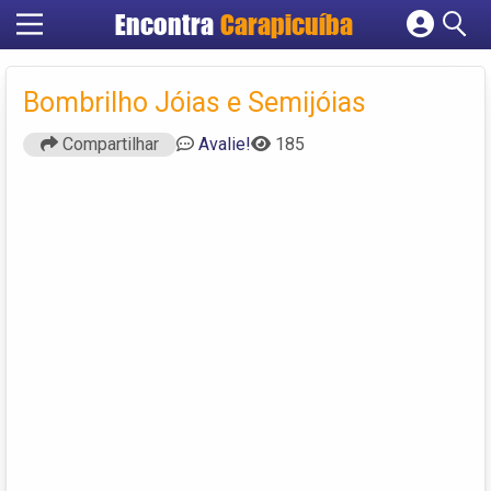
Encontra
Carapicuíba
Cadastrar empresa
Fazer login
Bombrilho Jóias e Semijóias
Criar conta
Compartilhar
Avalie!
185