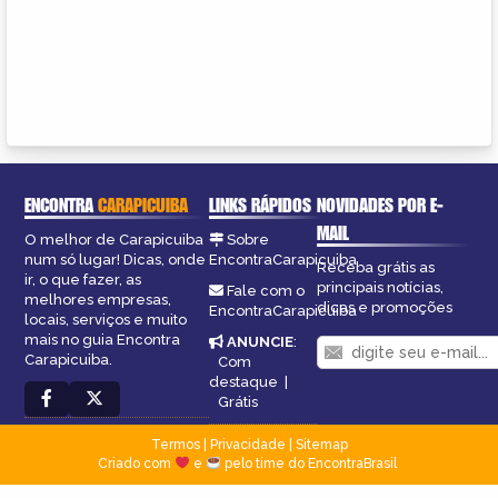
ENCONTRA
CARAPICUIBA
LINKS RÁPIDOS
NOVIDADES POR E-
MAIL
O melhor de Carapicuiba
Sobre
num só lugar! Dicas, onde
EncontraCarapicuiba
Receba grátis as
ir, o que fazer, as
principais notícias,
Fale com o
melhores empresas,
dicas e promoções
EncontraCarapicuiba
locais, serviços e muito
mais no guia Encontra
ANUNCIE
:
Carapicuiba.
Com
destaque
|
Grátis
Termos
|
Privacidade
|
Sitemap
Criado com
e
pelo time do EncontraBrasil