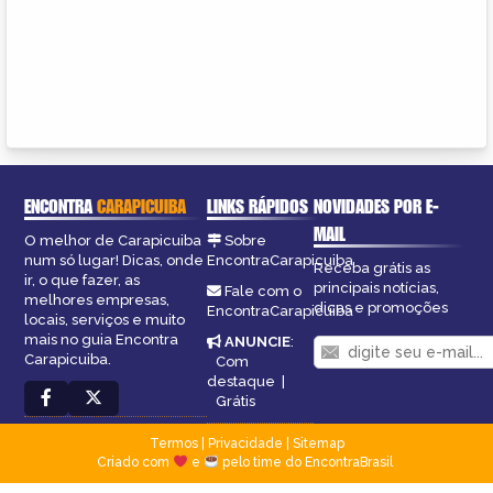
ENCONTRA
CARAPICUIBA
LINKS RÁPIDOS
NOVIDADES POR E-
MAIL
O melhor de Carapicuiba
Sobre
num só lugar! Dicas, onde
EncontraCarapicuiba
Receba grátis as
ir, o que fazer, as
principais notícias,
Fale com o
melhores empresas,
dicas e promoções
EncontraCarapicuiba
locais, serviços e muito
mais no guia Encontra
ANUNCIE
:
Carapicuiba.
Com
destaque
|
Grátis
Termos
|
Privacidade
|
Sitemap
Criado com
e
pelo time do EncontraBrasil