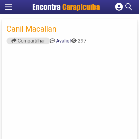
Encontra
Carapicuíba
Cadastrar empresa
Fazer login
Canil Macallan
Criar conta
Compartilhar
Avalie!
297