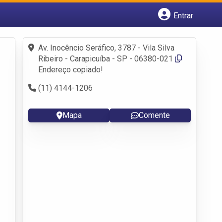
Entrar
Cadastrar empresa
Fazer login
Av. Inocêncio Seráfico, 3787 - Vila Silva
Criar conta
Ribeiro - Carapicuíba - SP - 06380-021
Endereço copiado!
(11) 4144-1206
Mapa
Comente