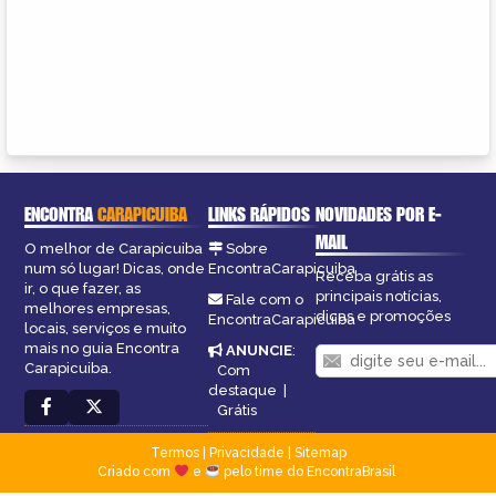
ENCONTRA
CARAPICUIBA
LINKS RÁPIDOS
NOVIDADES POR E-
MAIL
O melhor de Carapicuiba
Sobre
num só lugar! Dicas, onde
EncontraCarapicuiba
Receba grátis as
ir, o que fazer, as
principais notícias,
Fale com o
melhores empresas,
dicas e promoções
EncontraCarapicuiba
locais, serviços e muito
mais no guia Encontra
ANUNCIE
:
Carapicuiba.
Com
destaque
|
Grátis
Termos
|
Privacidade
|
Sitemap
Criado com
e
pelo time do EncontraBrasil