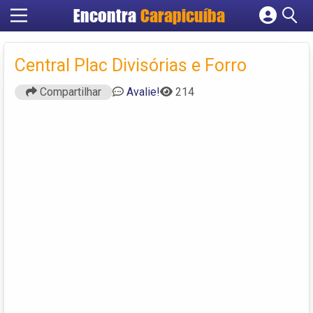
Encontra
Carapicuíba
Cadastrar empresa
Fazer login
Central Plac Divisórias e Forro
Criar conta
Compartilhar
Avalie!
214