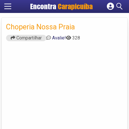
Encontra
Carapicuíba
Cadastrar empresa
Fazer login
Choperia Nossa Praia
Criar conta
Compartilhar
Avalie!
328