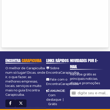
ENCONTRA
CARAPICUIBA
LINKS RÁPIDOS
NOVIDADES POR E-
MAIL
O melhor de Carapicuiba
Sobre
num só lugar! Dicas, onde
EncontraCarapicuiba
Receba grátis as
ir, o que fazer, as
principais notícias,
Fale com o
melhores empresas,
dicas e promoções
EncontraCarapicuiba
locais, serviços e muito
mais no guia Encontra
ANUNCIE
:
Carapicuiba.
Com
destaque
|
Grátis