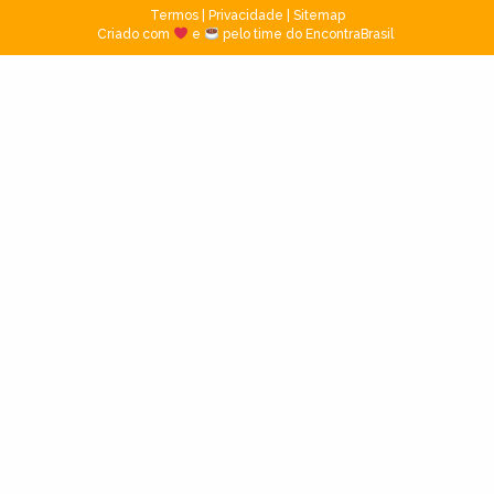
Termos
|
Privacidade
|
Sitemap
Criado com
e
pelo time do EncontraBrasil