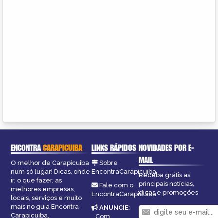
ENCONTRA
CARAPICUIBA
LINKS RÁPIDOS
NOVIDADES POR E-
MAIL
O melhor de Carapicuiba
Sobre
num só lugar! Dicas, onde
EncontraCarapicuiba
Receba grátis as
ir, o que fazer, as
principais notícias,
Fale com o
melhores empresas,
dicas e promoções
EncontraCarapicuiba
locais, serviços e muito
mais no guia Encontra
ANUNCIE
:
Carapicuiba.
Com