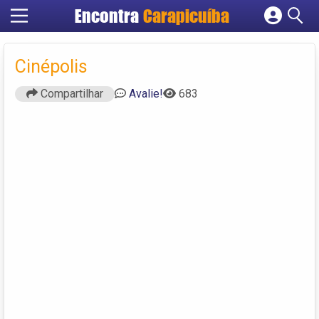
Encontra
Carapicuíba
Cadastrar empresa
Fazer login
Cinépolis
Criar conta
Compartilhar
Avalie!
683