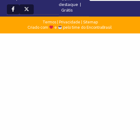
destaque
|
Grátis
Termos
|
Privacidade
|
Sitemap
Criado com
e
pelo time do EncontraBrasil