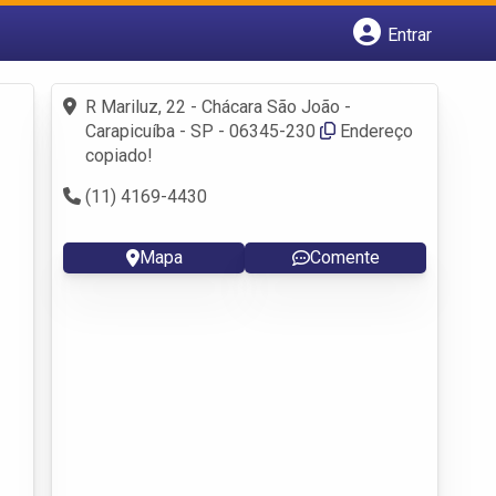
Entrar
Cadastrar empresa
Fazer login
R Mariluz, 22 - Chácara São João -
Criar conta
Carapicuíba - SP - 06345-230
Endereço
copiado!
(11) 4169-4430
Mapa
Comente