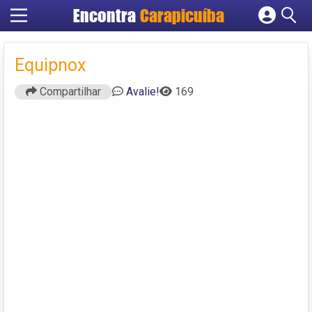
Encontra
Carapicuíba
Cadastrar empresa
Fazer login
Equipnox
Criar conta
Compartilhar
Avalie!
169