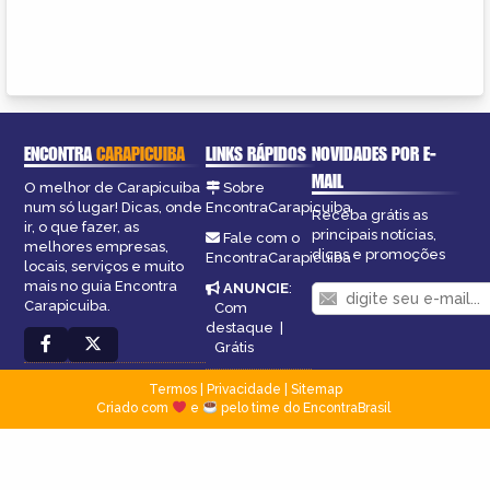
ENCONTRA
CARAPICUIBA
LINKS RÁPIDOS
NOVIDADES POR E-
MAIL
O melhor de Carapicuiba
Sobre
num só lugar! Dicas, onde
EncontraCarapicuiba
Receba grátis as
ir, o que fazer, as
principais notícias,
Fale com o
melhores empresas,
dicas e promoções
EncontraCarapicuiba
locais, serviços e muito
mais no guia Encontra
ANUNCIE
:
Carapicuiba.
Com
destaque
|
Grátis
Termos
|
Privacidade
|
Sitemap
Criado com
e
pelo time do EncontraBrasil