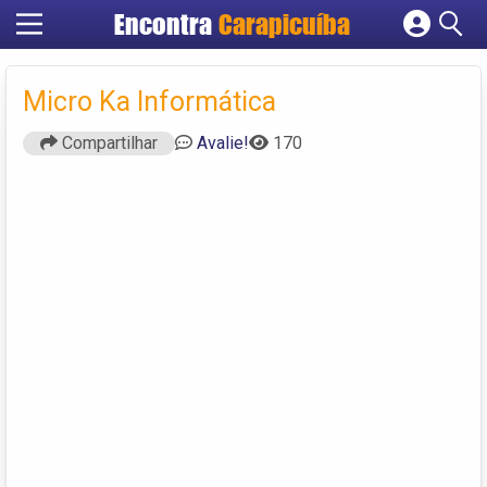
Encontra
Carapicuíba
Cadastrar empresa
Fazer login
Micro Ka Informática
Criar conta
Compartilhar
Avalie!
170