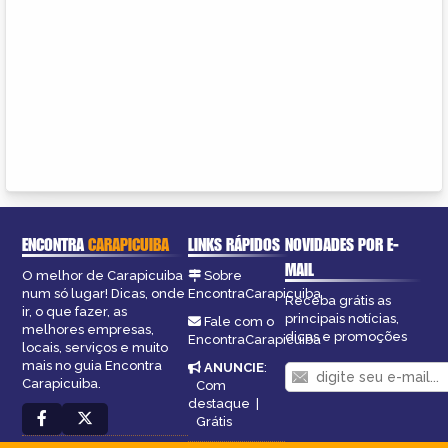
ENCONTRA
CARAPICUIBA
LINKS RÁPIDOS
NOVIDADES POR E-
MAIL
O melhor de Carapicuiba
Sobre
num só lugar! Dicas, onde
EncontraCarapicuiba
Receba grátis as
ir, o que fazer, as
principais notícias,
Fale com o
melhores empresas,
dicas e promoções
EncontraCarapicuiba
locais, serviços e muito
mais no guia Encontra
ANUNCIE
:
Carapicuiba.
Com
destaque
|
Grátis