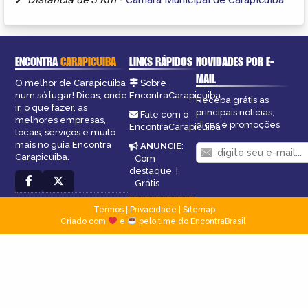
ENCONTRA
CARAPICUIBA
LINKS RÁPIDOS
NOVIDADES POR E-
MAIL
O melhor de Carapicuiba
Sobre
num só lugar! Dicas, onde
EncontraCarapicuiba
Receba grátis as
ir, o que fazer, as
principais notícias,
Fale com o
melhores empresas,
dicas e promoções
EncontraCarapicuiba
locais, serviços e muito
mais no guia Encontra
ANUNCIE
:
Carapicuiba.
Com
destaque
|
Grátis
Termos
|
Privacidade
|
Sitemap
Criado com
e
pelo time do EncontraBrasil