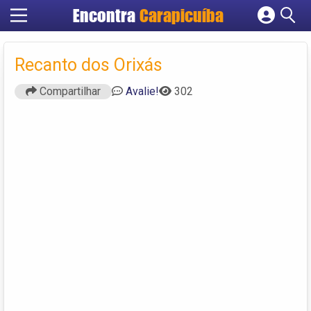
Encontra
Carapicuíba
Cadastrar empresa
Fazer login
Recanto dos Orixás
Criar conta
Compartilhar
Avalie!
302