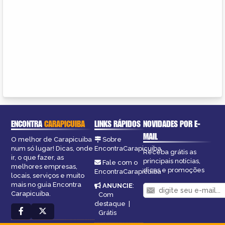
ENCONTRA
CARAPICUIBA
LINKS RÁPIDOS
NOVIDADES POR E-
MAIL
O melhor de Carapicuiba
Sobre
num só lugar! Dicas, onde
EncontraCarapicuiba
Receba grátis as
ir, o que fazer, as
principais notícias,
Fale com o
melhores empresas,
dicas e promoções
EncontraCarapicuiba
locais, serviços e muito
mais no guia Encontra
ANUNCIE
:
Carapicuiba.
Com
destaque
|
Grátis