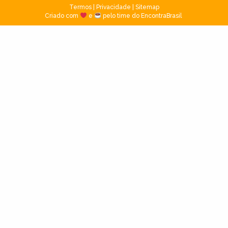
Termos
|
Privacidade
|
Sitemap
Criado com
e
pelo time do EncontraBrasil