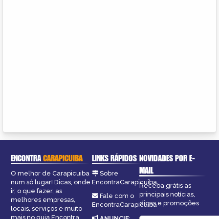
ENCONTRA
CARAPICUIBA
LINKS RÁPIDOS
NOVIDADES POR E-
MAIL
O melhor de Carapicuiba
Sobre
num só lugar! Dicas, onde
EncontraCarapicuiba
Receba grátis as
ir, o que fazer, as
principais notícias,
Fale com o
melhores empresas,
dicas e promoções
EncontraCarapicuiba
locais, serviços e muito
mais no guia Encontra
ANUNCIE
: