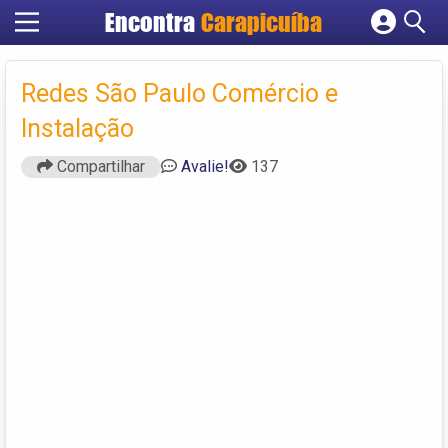
Encontra
Carapicuíba
Cadastrar empresa
Fazer login
Redes São Paulo Comércio e
Criar conta
Instalação
Compartilhar
Avalie!
137