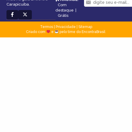
Carapicuiba.
Com
destaque
|
Grátis
Termos
|
Privacidade
|
Sitemap
Criado com
e
pelo time do EncontraBrasil