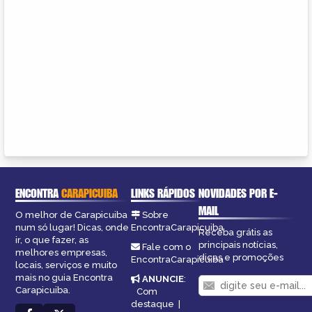
ENCONTRA
CARAPICUIBA
LINKS RÁPIDOS
NOVIDADES POR E-
MAIL
O melhor de Carapicuiba
Sobre
num só lugar! Dicas, onde
EncontraCarapicuiba
Receba grátis as
ir, o que fazer, as
principais notícias,
Fale com o
melhores empresas,
dicas e promoções
EncontraCarapicuiba
locais, serviços e muito
mais no guia Encontra
ANUNCIE
:
Carapicuiba.
Com
destaque
|