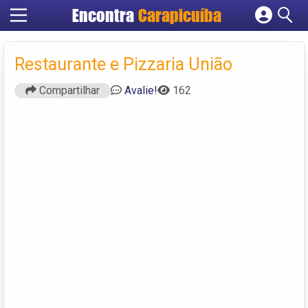
Encontra
Carapicuíba
Cadastrar empresa
Fazer login
Restaurante e Pizzaria União
Criar conta
Compartilhar
Avalie!
162