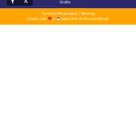
Grátis
Termos
|
Privacidade
|
Sitemap
Criado com
e
pelo time do EncontraBrasil