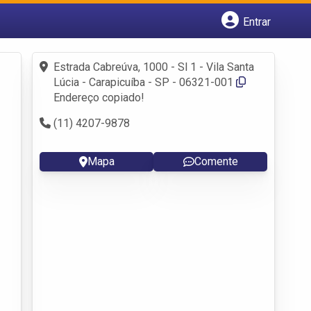
Entrar
Cadastrar empresa
Fazer login
Estrada Cabreúva, 1000 - Sl 1 - Vila Santa
Criar conta
Lúcia - Carapicuíba - SP - 06321-001
Endereço copiado!
(11) 4207-9878
Mapa
Comente