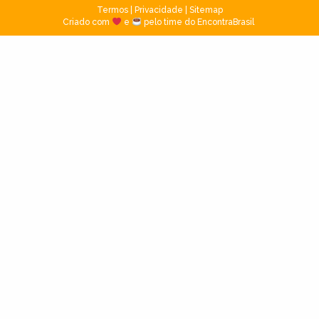
Termos
|
Privacidade
|
Sitemap
Criado com
e
pelo time do EncontraBrasil