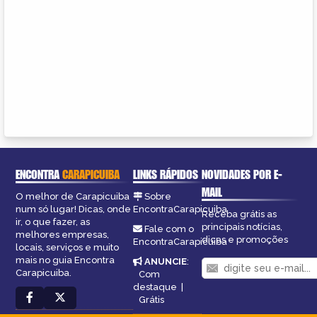
ENCONTRA
CARAPICUIBA
LINKS RÁPIDOS
NOVIDADES POR E-
MAIL
O melhor de Carapicuiba
Sobre
num só lugar! Dicas, onde
EncontraCarapicuiba
Receba grátis as
ir, o que fazer, as
principais notícias,
Fale com o
melhores empresas,
dicas e promoções
EncontraCarapicuiba
locais, serviços e muito
mais no guia Encontra
ANUNCIE
:
Carapicuiba.
Com
destaque
|
Grátis