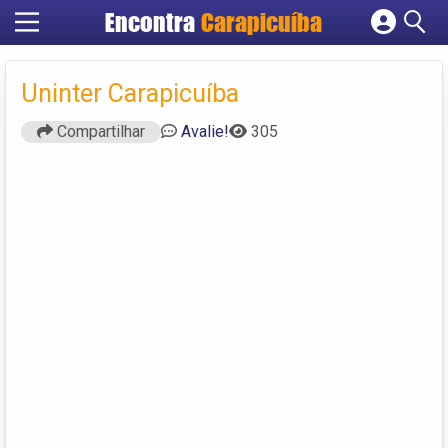
Encontra
Carapicuíba
Cadastrar empresa
Fazer login
Uninter Carapicuíba
Criar conta
Compartilhar
Avalie!
305