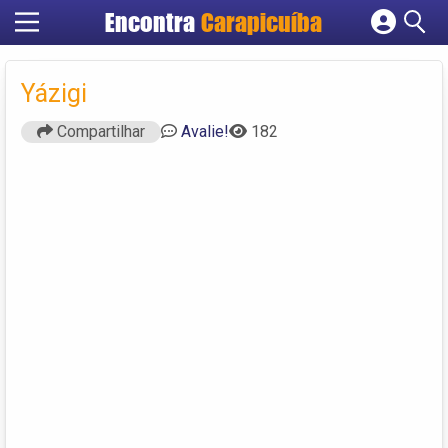
Encontra
Carapicuíba
Cadastrar empresa
Fazer login
Yázigi
Criar conta
Compartilhar
Avalie!
182