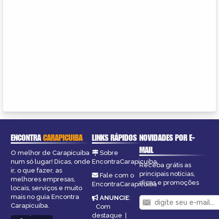
ENCONTRA
CARAPICUIBA
LINKS RÁPIDOS
NOVIDADES POR E-
MAIL
O melhor de Carapicuiba
Sobre
num só lugar! Dicas, onde
EncontraCarapicuiba
Receba grátis as
ir, o que fazer, as
principais notícias,
Fale com o
melhores empresas,
dicas e promoções
EncontraCarapicuiba
locais, serviços e muito
mais no guia Encontra
ANUNCIE
:
Carapicuiba.
Com
destaque
|