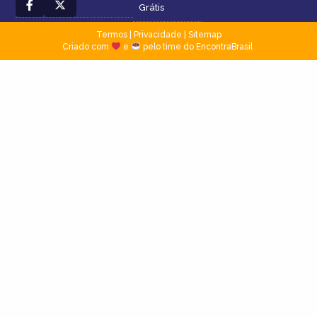
Grátis
Termos
|
Privacidade
|
Sitemap
Criado com
e
pelo time do EncontraBrasil