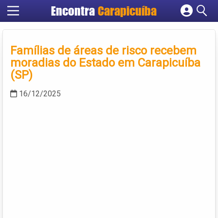
Encontra
Carapicuíba
Cadastrar empresa
Fazer login
Famílias de áreas de risco recebem
Criar conta
moradias do Estado em Carapicuíba
(SP)
16/12/2025