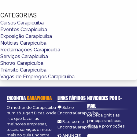
CATEGORIAS
Cursos Carapicuíba
Eventos Carapicuíba
Exposição Carapicuíba
Notícias Carapicuíba
Reclamações Carapicuíba
Serviços Carapicuíba
Shows Carapicuíba
Trânsito Carapicuíba
Vagas de Empregos Carapicuíba
ENCONTRA
CARAPICUIBA
LINKS RÁPIDOS
NOVIDADES POR E-
MAIL
O melhor de Carapicuiba
Sobre
num só lugar! Dicas, onde
EncontraCarapicuiba
Receba grátis as
ir, o que fazer, as
principais notícias,
Fale com o
melhores empresas,
dicas e promoções
EncontraCarapicuiba
locais, serviços e muito
mais no guia Encontra
ANUNCIE
: