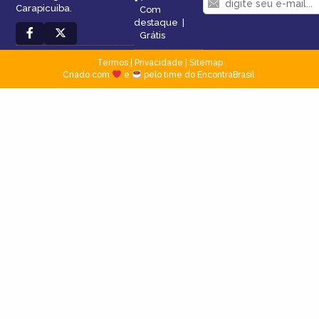
Carapicuiba.
Com
destaque
|
Grátis
Termos
|
Privacidade
|
Sitemap
Criado com
e
pelo time do EncontraBrasil