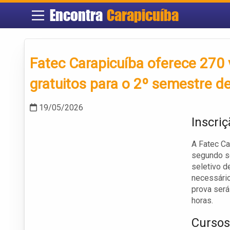
Encontra
Carapicuíba
Fatec Carapicuíba oferece 270
gratuitos para o 2º semestre d
19/05/2026
Inscri
A Fatec Ca
segundo s
seletivo d
necessário 
prova será
horas.
Cursos