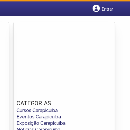
Entrar
Cadastrar empresa
Fazer login
Criar conta
CATEGORIAS
Cursos Carapicuíba
Eventos Carapicuíba
Exposição Carapicuíba
Notícias Carapicuíba