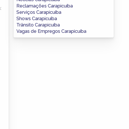
Reclamações Carapicuíba
:
Serviços Carapicuíba
Shows Carapicuíba
Trânsito Carapicuíba
Vagas de Empregos Carapicuíba