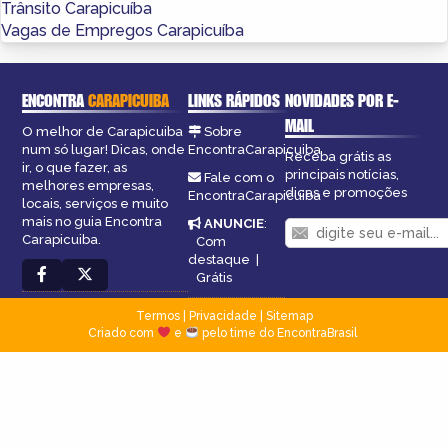
Trânsito Carapicuíba
Vagas de Empregos Carapicuíba
ENCONTRA
CARAPICUIBA
LINKS RÁPIDOS
NOVIDADES POR E-
MAIL
O melhor de Carapicuiba
Sobre
num só lugar! Dicas, onde
EncontraCarapicuiba
Receba grátis as
ir, o que fazer, as
principais notícias,
Fale com o
melhores empresas,
dicas e promoções
EncontraCarapicuiba
locais, serviços e muito
mais no guia Encontra
ANUNCIE
:
Carapicuiba.
Com
destaque
|
Grátis
Termos
|
Privacidade
|
Sitemap
Criado com
e
pelo time do EncontraBrasil