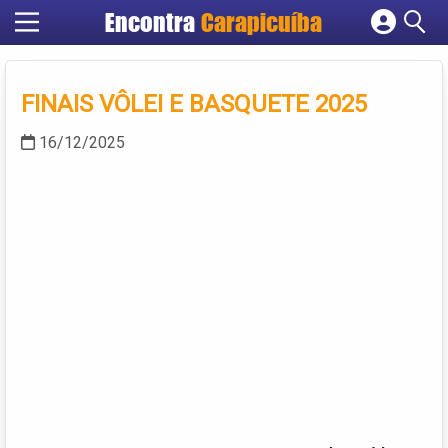
Encontra
Carapicuíba
Cadastrar empresa
Fazer login
FINAIS VÔLEI E BASQUETE 2025
Criar conta
16/12/2025