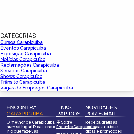
CATEGORIAS
Cursos Carapicuíba
Eventos Carapicuíba
Exposição Carapicuíba
Notícias Carapicuíba
Reclamações Carapicuíba
Serviços Carapicuíba
Shows Carapicuíba
Trânsito Carapicuíba
Vagas de Empregos Carapicuíba
ENCONTRA
LINKS
NOVIDADES
CARAPICUIBA
RÁPIDOS
POR E-MAIL
O melhor de Carapicuiba
Sobre
Receba grátis as
num só lugar! Dicas, onde
EncontraCarapicuiba
principais notícias,
ir, o que fazer, as
dicas e promoções