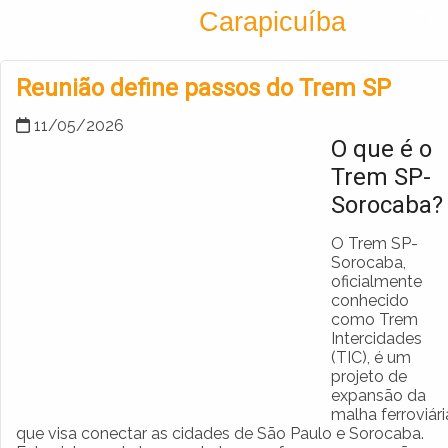
Encontra
Carapicuíba
Cadastrar empresa
Fazer login
Reunião define passos do Trem SP
Criar conta
11/05/2026
O que é o
Trem SP-
Sorocaba?
O Trem SP-
Sorocaba,
oficialmente
conhecido
como Trem
Intercidades
(TIC), é um
projeto de
expansão da
malha ferroviári
que visa conectar as cidades de São Paulo e Sorocaba.