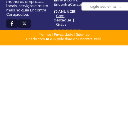
Fale com o
melhores empresas,
EncontraCarapicuiba
locais, serviços e muito
mais no guia Encontra
ANUNCIE
:
Carapicuiba.
Com
destaque
|
Grátis
Termos
|
Privacidade
|
Sitemap
Criado com ❤️ e ☕ pelo time do EncontraBrasil