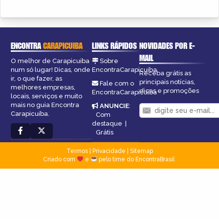
ENCONTRA
CARAPICUIBA
LINKS RÁPIDOS
NOVIDADES POR E-
MAIL
O melhor de Carapicuiba
Sobre
num só lugar! Dicas, onde
EncontraCarapicuiba
Receba grátis as
ir, o que fazer, as
principais notícias,
Fale com o
melhores empresas,
dicas e promoções
EncontraCarapicuiba
locais, serviços e muito
mais no guia Encontra
ANUNCIE
:
Carapicuiba.
Com
destaque
|
Grátis
Termos
|
Privacidade
|
Sitemap
Criado com
e
pelo time do EncontraBrasil