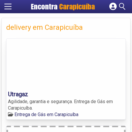
Encontra
Carapicuíba
Cadastrar empresa
Fazer login
delivery em Carapicuíba
Criar conta
Utragaz
Agilidade, garantia e segurança. Entrega de Gás em
Carapicuíba.
Entrega de Gás em Carapicuíba