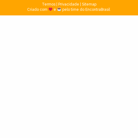
Termos
|
Privacidade
|
Sitemap
Criado com
e
pelo time do EncontraBrasil