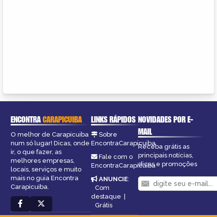
ENCONTRA
CARAPICUIBA
LINKS RÁPIDOS
NOVIDADES POR E-
MAIL
O melhor de Carapicuiba
Sobre
num só lugar! Dicas, onde
EncontraCarapicuiba
Receba grátis as
ir, o que fazer, as
principais notícias,
Fale com o
melhores empresas,
dicas e promoções
EncontraCarapicuiba
locais, serviços e muito
mais no guia Encontra
ANUNCIE
:
Carapicuiba.
Com
destaque
|
Grátis