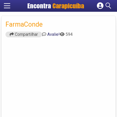
Encontra
Carapicuíba
Cadastrar empresa
Fazer login
FarmaConde
Criar conta
Compartilhar
Avalie!
594