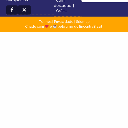
Com
destaque
|
Grátis
Termos
|
Privacidade
|
Sitemap
Criado com
e
pelo time do EncontraBrasil