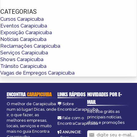
CATEGORIAS
Cursos Carapicuíba
Eventos Carapicuíba
Exposição Carapicuíba
Notícias Carapicuíba
Reclamações Carapicuíba
Serviços Carapicuíba
Shows Carapicuíba
Trânsito Carapicuíba
Vagas de Empregos Carapicuíba
ENCONTRA
CARAPICUIBA
LINKS RÁPIDOS
NOVIDADES POR E-
MAIL
O melhor de Carapicuiba
Sobre
num só lugar! Dicas, onde
EncontraCarapicuiba
Receba grátis as
ir, o que fazer, as
principais notícias,
Fale com o
melhores empresas,
dicas e promoções
EncontraCarapicuiba
locais, serviços e muito
mais no guia Encontra
ANUNCIE
:
Carapicuiba.